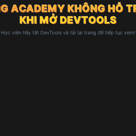
NG ACADEMY
NG ACADEMY
KHÔNG HỖ T
KHÔNG HỖ T
NG ACADEMY
KHÔNG HỖ T
KHI MỞ DEVTOOLS
KHI MỞ DEVTOOLS
KHI MỞ DEVTOOLS
Học viên
hãy tắt DevTools và tải lại trang để tiếp tục xem!