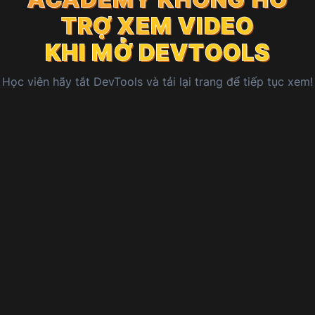
ACADEMY
KHÔNG HỖ
TRỢ XEM VIDEO
TRỢ XEM VIDEO
TRỢ XEM VIDEO
KHI MỞ DEVTOOLS
KHI MỞ DEVTOOLS
KHI MỞ DEVTOOLS
Học viên
hãy tắt DevTools và tải lại trang để tiếp tục xem!